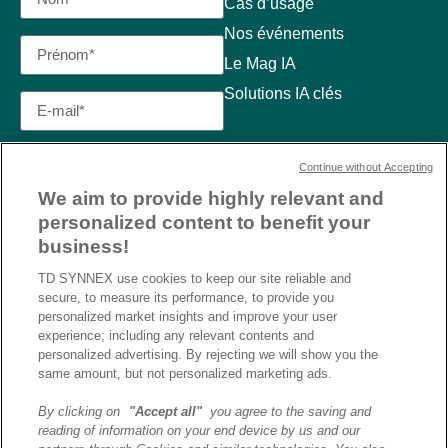
Cas d’usage
Nos événements
Le Mag IA
Solutions IA clés
Continue without Accepting
We aim to provide highly relevant and
personalized content to benefit your
business!
TD SYNNEX use cookies to keep our site reliable and
secure, to measure its performance, to provide you
personalized market insights and improve your user
experience; including any relevant contents and
personalized advertising. By rejecting we will show you the
same amount, but not personalized marketing ads.
By clicking on
"Accept all"
you agree to the saving and
reading of information on your end device by us and our
J’ai lu et j’accepte la