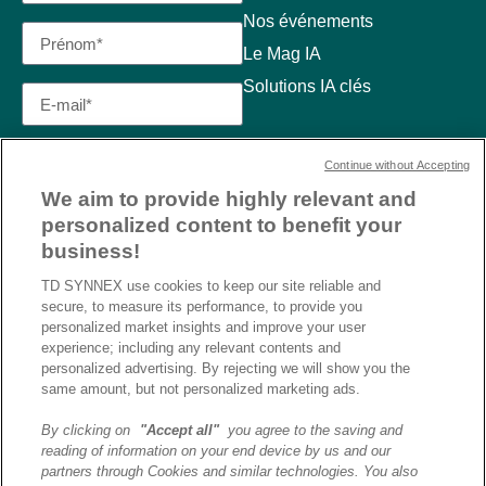
Nos événements
Le Mag IA
Solutions IA clés
Continue without Accepting
We aim to provide highly relevant and
personalized content to benefit your
business!
TD SYNNEX use cookies to keep our site reliable and
secure, to measure its performance, to provide you
personalized market insights and improve your user
experience; including any relevant contents and
personalized advertising. By rejecting we will show you the
same amount, but not personalized marketing ads.
By clicking on
"Accept all"
you agree to the saving and
reading of information on your end device by us and our
J’ai lu et j’accepte la
partners through Cookies and similar technologies. You also
politique de confidentialité et