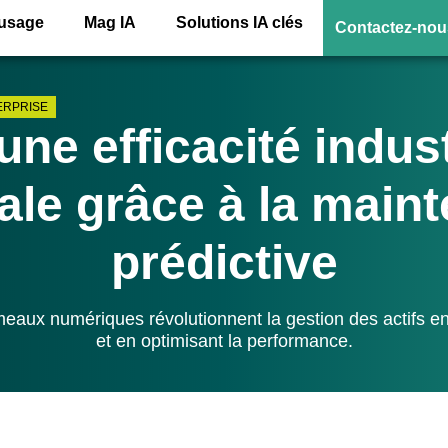
’usage
Mag IA
Solutions IA clés
Contactez-nou
ERPRISE
une efficacité indust
le grâce à la main
prédictive
jumeaux numériques révolutionnent la gestion des actifs e
et en optimisant la performance.