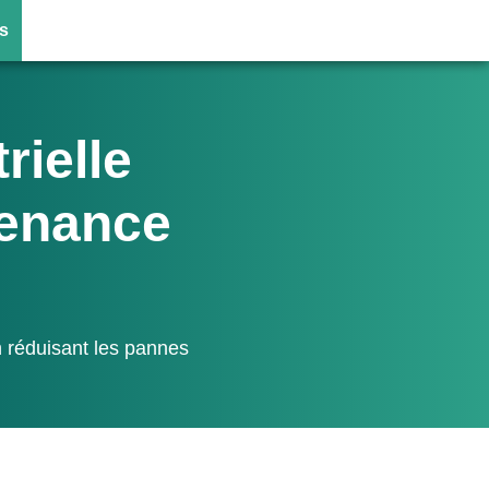
s
rielle
tenance
n réduisant les pannes