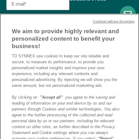
Continue without Accepting
We aim to provide highly relevant and
personalized content to benefit your
business!
TD SYNNEX use cookies to keep our site reliable and
secure, to measure its performance, to provide you
personalized market insights and improve your user
experience; including any relevant contents and
personalized advertising. By rejecting we will show you the
same amount, but not personalized marketing ads.
By clicking on
"Accept all"
you agree to the saving and
reading of information on your end device by us and our
J’ai lu et j’accepte la
partners through Cookies and similar technologies. You also
politique de confidentialité et
agree to the further processing of the collected and read
les conditions d’utilisation
personal data by us or our partners, including for relevant
de Destination AI.​
content on other sites, as further described in the Privacy
Statement and Cookie settings where you can always
manage your cookie preferences. If you select
"Reject"
,