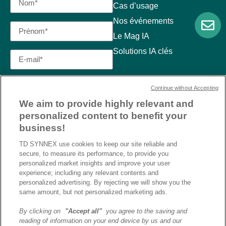
Cas d’usage
Nos événements
Le Mag IA
Solutions IA clés
Continue without Accepting
We aim to provide highly relevant and
personalized content to benefit your
business!
TD SYNNEX use cookies to keep our site reliable and
secure, to measure its performance, to provide you
personalized market insights and improve your user
experience; including any relevant contents and
personalized advertising. By rejecting we will show you the
same amount, but not personalized marketing ads.
By clicking on
"Accept all"
you agree to the saving and
reading of information on your end device by us and our
J’ai lu et j’accepte la