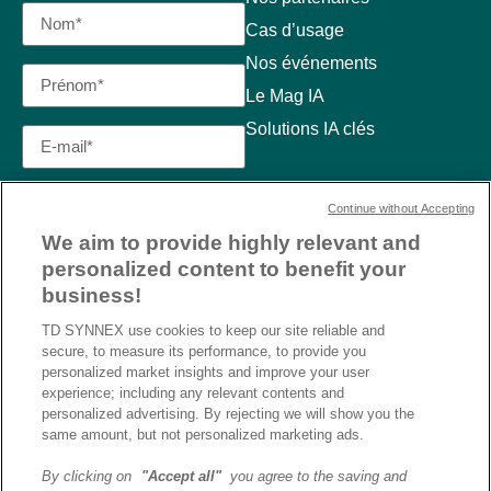
Cas d’usage
Nos événements
Le Mag IA
Solutions IA clés
Continue without Accepting
We aim to provide highly relevant and
personalized content to benefit your
business!
TD SYNNEX use cookies to keep our site reliable and
secure, to measure its performance, to provide you
personalized market insights and improve your user
experience; including any relevant contents and
personalized advertising. By rejecting we will show you the
same amount, but not personalized marketing ads.
By clicking on
"Accept all"
you agree to the saving and