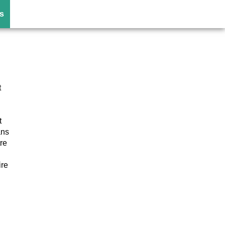
s
t
t
ans
re
ire