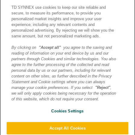
TD SYNNEX use cookies to keep our site reliable and
secure, to measure its performance, to provide you
personalized market insights and improve your user
experience; including any relevant contents and
personalized advertising. By rejecting we will show you the
same amount, but not personalized marketing ads.
By clicking on
"Accept all"
you agree to the saving and
reading of information on your end device by us and our
J’ai lu et j’accepte la
partners through Cookies and similar technologies. You also
politique de confidentialité et
agree to the further processing of the collected and read
les conditions d’utilisation
personal data by us or our partners, including for relevant
de Destination AI.​
content on other sites, as further described in the Privacy
Statement and Cookie settings where you can always
manage your cookie preferences. If you select
"Reject"
,
ENVOYER
we will only apply cookies being necessary for the operation
of this website, which do not require your consent.
Cookies Settings
© 2026 TD SYNNEX | Destination AI | Tous droits reservés |
Mentions légales
|
Politique de confidentialité
|
Préférences
cookies
|
Transfert de données
Accept All Cookies