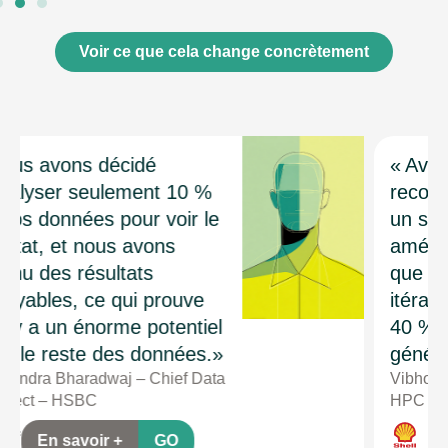
Voir ce que cela change concrètement
« Avec le DGX A100, la
reconstruction d’image en
un seul passage s’est
améliorée de 25 %, tandis
que la reconstruction
itérative s’est améliorée de
40 % par rapport à la
génération précédente. »
Vibhor Aggarwal – Manager of
HPC – Shell