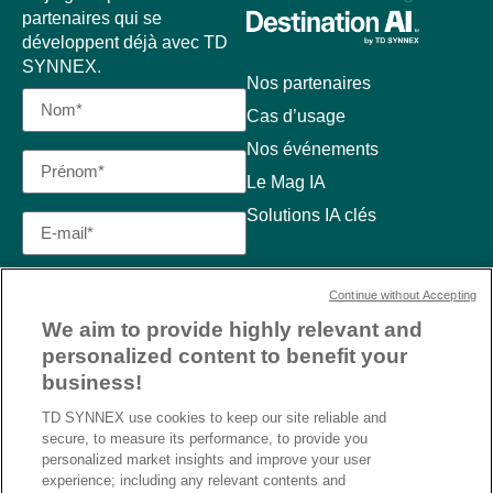
partenaires qui se
développent déjà avec TD
SYNNEX.
Nos partenaires
Cas d’usage
Nos événements
Le Mag IA
Solutions IA clés
Continue without Accepting
We aim to provide highly relevant and
personalized content to benefit your
business!
TD SYNNEX use cookies to keep our site reliable and
secure, to measure its performance, to provide you
personalized market insights and improve your user
experience; including any relevant contents and