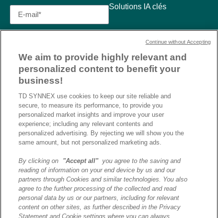
Solutions IA clés
Continue without Accepting
We aim to provide highly relevant and
personalized content to benefit your
business!
TD SYNNEX use cookies to keep our site reliable and
secure, to measure its performance, to provide you
personalized market insights and improve your user
experience; including any relevant contents and
personalized advertising. By rejecting we will show you the
same amount, but not personalized marketing ads.
By clicking on
"Accept all"
you agree to the saving and
reading of information on your end device by us and our
J’ai lu et j’accepte la
partners through Cookies and similar technologies. You also
politique de confidentialité et
agree to the further processing of the collected and read
les conditions d’utilisation
personal data by us or our partners, including for relevant
de Destination AI.​
content on other sites, as further described in the Privacy
Statement and Cookie settings where you can always