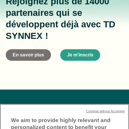
Rejoignez plus de 14000
partenaires qui se
développent déjà avec TD
SYNNEX !
En savoir plus
Je m'inscris
Contactez-nous
Continue without Accepting
Rejoignez plus de 14 000
We aim to provide highly relevant and
partenaires qui se
personalized content to benefit your