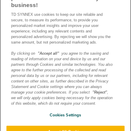
développent déjà avec TD
business!
SYNNEX.
Nos partenaires
TD SYNNEX use cookies to keep our site reliable and
secure, to measure its performance, to provide you
Cas d’usage
personalized market insights and improve your user
Nos événements
experience; including any relevant contents and
personalized advertising. By rejecting we will show you the
Le Mag IA
same amount, but not personalized marketing ads.
Solutions IA clés
By clicking on
"Accept all"
you agree to the saving and
reading of information on your end device by us and our
partners through Cookies and similar technologies. You also
agree to the further processing of the collected and read
personal data by us or our partners, including for relevant
content on other sites, as further described in the Privacy
Statement and Cookie settings where you can always
manage your cookie preferences. If you select
"Reject"
,
we will only apply cookies being necessary for the operation
of this website, which do not require your consent.
Cookies Settings