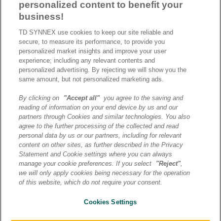
personalized content to benefit your
business!
TD SYNNEX use cookies to keep our site reliable and
secure, to measure its performance, to provide you
personalized market insights and improve your user
experience; including any relevant contents and
personalized advertising. By rejecting we will show you the
same amount, but not personalized marketing ads.
By clicking on
"Accept all"
you agree to the saving and
reading of information on your end device by us and our
J’ai lu et j’accepte la
partners through Cookies and similar technologies. You also
politique de confidentialité et
agree to the further processing of the collected and read
les conditions d’utilisation
personal data by us or our partners, including for relevant
de Destination AI.​
content on other sites, as further described in the Privacy
Statement and Cookie settings where you can always
manage your cookie preferences. If you select
"Reject"
,
ENVOYER
we will only apply cookies being necessary for the operation
of this website, which do not require your consent.
Cookies Settings
© 2026 TD SYNNEX | Destination AI | Tous droits reservés |
Mentions légales
|
Politique de confidentialité
|
Préférences