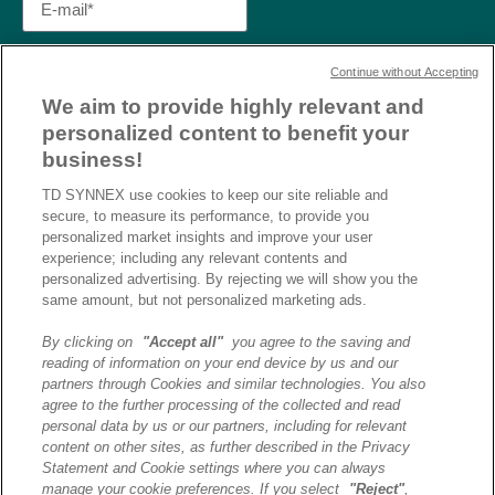
Continue without Accepting
We aim to provide highly relevant and
personalized content to benefit your
business!
TD SYNNEX use cookies to keep our site reliable and
secure, to measure its performance, to provide you
personalized market insights and improve your user
experience; including any relevant contents and
personalized advertising. By rejecting we will show you the
same amount, but not personalized marketing ads.
By clicking on
"Accept all"
you agree to the saving and
reading of information on your end device by us and our
J’ai lu et j’accepte la
partners through Cookies and similar technologies. You also
politique de confidentialité et
agree to the further processing of the collected and read
les conditions d’utilisation
personal data by us or our partners, including for relevant
de Destination AI.​
content on other sites, as further described in the Privacy
Statement and Cookie settings where you can always
manage your cookie preferences. If you select
"Reject"
,