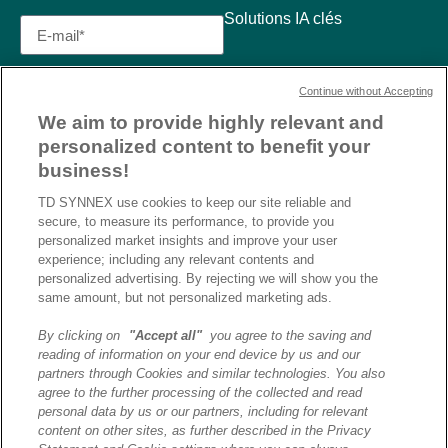
Solutions IA clés
Continue without Accepting
We aim to provide highly relevant and
personalized content to benefit your
business!
TD SYNNEX use cookies to keep our site reliable and
secure, to measure its performance, to provide you
personalized market insights and improve your user
experience; including any relevant contents and
personalized advertising. By rejecting we will show you the
same amount, but not personalized marketing ads.
By clicking on
"Accept all"
you agree to the saving and
reading of information on your end device by us and our
J’ai lu et j’accepte la
partners through Cookies and similar technologies. You also
politique de confidentialité et
agree to the further processing of the collected and read
les conditions d’utilisation
personal data by us or our partners, including for relevant
de Destination AI.​
content on other sites, as further described in the Privacy