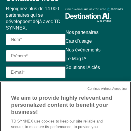
Rejoignez plus de 14 000
partenaires qui se
développent déjà avec TD
SYNNEX.
Nos partenaires
Cas d’usage
Nos événements
Le Mag IA
Solutions IA clés
Continue without Accepting
We aim to provide highly relevant and
personalized content to benefit your
business!
TD SYNNEX use cookies to keep our site reliable and
secure, to measure its performance, to provide you