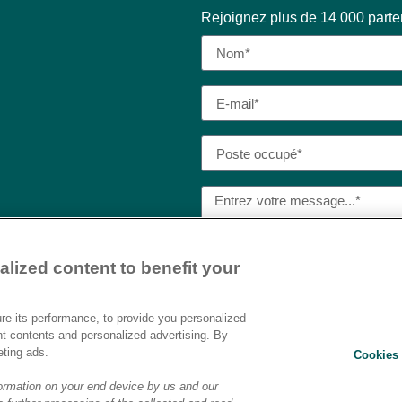
Rejoignez plus de 14 000 part
lized content to benefit your
J’ai lu et j’accepte la
politique
Destination AI.​
e its performance, to provide you personalized
nt contents and personalized advertising. By
eting ads.
Cookies 
ENVOYER
ormation on your end device by us and our