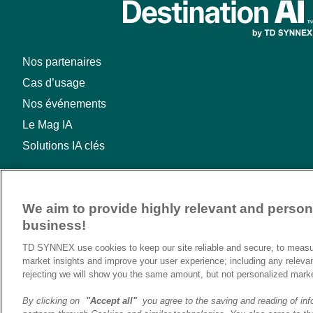
Nos partenaires
Cas d’usage
Nos événements
Le Mag IA
Solutions IA clés
We aim to provide highly relevant and persona
business!
TD SYNNEX use cookies to keep our site reliable and secure, to measur
market insights and improve your user experience; including any releva
rejecting we will show you the same amount, but not personalized mark
By clicking on
"Accept all"
you agree to the saving and reading of inf