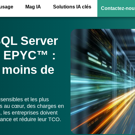
’usage
Mag IA
Solutions IA clés
Contactez-nou
SQL Server
D EPYC™ :
 moins de
sensibles et les plus
es au cœur, des charges en
, les entreprises doivent
ance et réduire leur TCO.