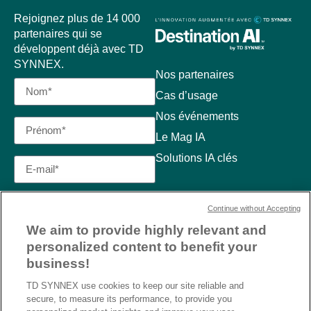
Rejoignez plus de 14 000
partenaires qui se
développent déjà avec TD
SYNNEX.
Nos partenaires
Cas d’usage
Nos événements
Le Mag IA
Solutions IA clés
Continue without Accepting
We aim to provide highly relevant and
personalized content to benefit your
business!
TD SYNNEX use cookies to keep our site reliable and
secure, to measure its performance, to provide you