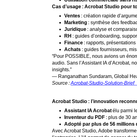
Cas d’usage : Acrobat Studio pour t
Ventes
: création rapide d’argume
Marketing
: synthèse des feedbac
Juridique
: analyse et comparaiso
RH
: guides d’onboarding, suppor
Finance
: rapports, présentations
Achats
: guides fournisseurs, mi
“Pour POSSIBLE, nous avions un énorme
audio. Sans l’Assistant IA d’Acrobat, n
insights.”
— Ranganathan Sundaram, Global Hea
Source :
Acrobat-Studio-Solution-Brief_
Acrobat Studio : l’innovation recon
Assistant IA Acrobat
élu parmi l
Inventeur du PDF
: plus de 30 a
Adopté par plus de 56 millions
Avec Acrobat Studio, Adobe transforme l