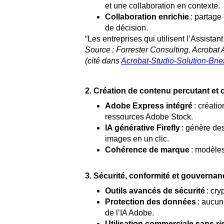
et une collaboration en contexte.
Collaboration enrichie
: partage 
de décision.
“Les entreprises qui utilisent l’Assista
Source : Forrester Consulting, Acrobat
(cité dans
Acrobat-Studio-Solution-Brie
2. Création de contenu percutant et 
Adobe Express intégré
: créatio
ressources Adobe Stock.
IA générative Firefly
: génère des
images en un clic.
Cohérence de marque
: modèles
3. Sécurité, conformité et gouvernan
Outils avancés de sécurité
: cry
Protection des données
: aucun
de l’IA Adobe.
Utilisation commerciale sans r