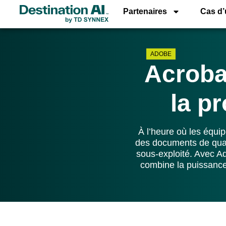
Partenaires
Cas d
ADOBE
Acrobat
la p
À l’heure où les équip
des documents de qual
sous-exploité. Avec A
combine la puissance d