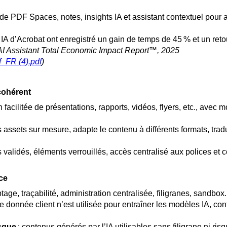
de PDF Spaces, notes, insights IA et assistant contextuel pour ac
nt IA d’Acrobat ont enregistré un gain de temps de 45 % et un ret
 AI Assistant Total Economic Impact Report™, 2025
f_FR (4).pdf
)
cohérent
n facilitée de présentations, rapports, vidéos, flyers, etc., avec 
 assets sur mesure, adapte le contenu à différents formats, trad
 validés, éléments verrouillés, accès centralisé aux polices et c
ce
ptage, traçabilité, administration centralisée, filigranes, sandbox.
e donnée client n’est utilisée pour entraîner les modèles IA, co
isque
: contenus générés par l’IA utilisables sans filigrane ni risq