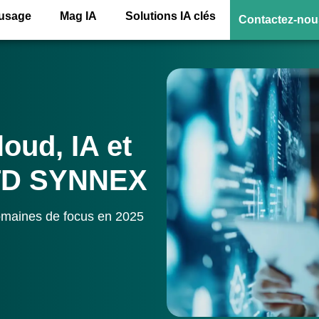
’usage
Mag IA
Solutions IA clés
Contactez-nou
loud, IA et
 TD SYNNEX
domaines de focus en 2025