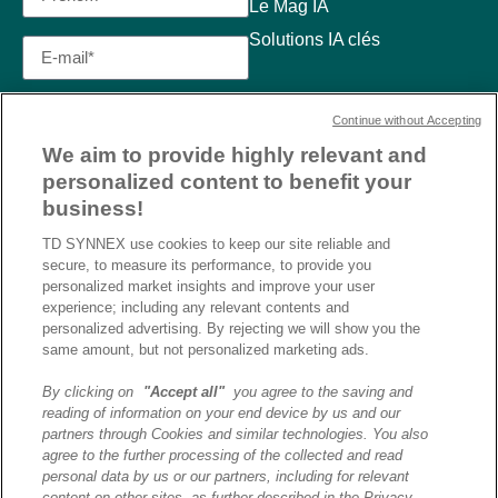
Le Mag IA
Solutions IA clés
Continue without Accepting
We aim to provide highly relevant and
personalized content to benefit your
business!
TD SYNNEX use cookies to keep our site reliable and
secure, to measure its performance, to provide you
personalized market insights and improve your user
experience; including any relevant contents and
personalized advertising. By rejecting we will show you the
same amount, but not personalized marketing ads.
By clicking on
"Accept all"
you agree to the saving and
reading of information on your end device by us and our
J’ai lu et j’accepte la
partners through Cookies and similar technologies. You also
politique de confidentialité et
agree to the further processing of the collected and read
les conditions d’utilisation
personal data by us or our partners, including for relevant
de Destination AI.​
content on other sites, as further described in the Privacy