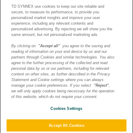
TD SYNNEX use cookies to keep our site reliable and
secure, to measure its performance, to provide you
personalized market insights and improve your user
experience; including any relevant contents and
personalized advertising. By rejecting we will show you the
same amount, but not personalized marketing ads.
By clicking on
"Accept all"
you agree to the saving and
reading of information on your end device by us and our
J’ai lu et j’accepte la
partners through Cookies and similar technologies. You also
politique de confidentialité et
agree to the further processing of the collected and read
les conditions d’utilisation
personal data by us or our partners, including for relevant
de Destination AI.​
content on other sites, as further described in the Privacy
Statement and Cookie settings where you can always
manage your cookie preferences. If you select
"Reject"
,
ENVOYER
we will only apply cookies being necessary for the operation
of this website, which do not require your consent.
Cookies Settings
© 2026 TD SYNNEX | Destination AI | Tous droits reservés |
Mentions légales
|
Politique de confidentialité
|
Préférences
cookies
|
Transfert de données
Accept All Cookies