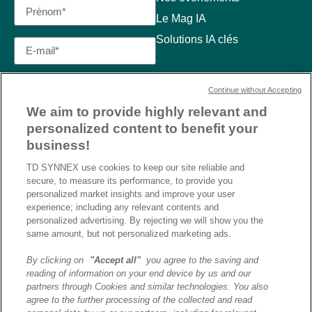
Le Mag IA
Solutions IA clés
Continue without Accepting
We aim to provide highly relevant and
personalized content to benefit your
business!
TD SYNNEX use cookies to keep our site reliable and
secure, to measure its performance, to provide you
personalized market insights and improve your user
experience; including any relevant contents and
personalized advertising. By rejecting we will show you the
same amount, but not personalized marketing ads.
By clicking on
"Accept all"
you agree to the saving and
reading of information on your end device by us and our
J’ai lu et j’accepte la
partners through Cookies and similar technologies. You also
politique de confidentialité et
agree to the further processing of the collected and read
les conditions d’utilisation