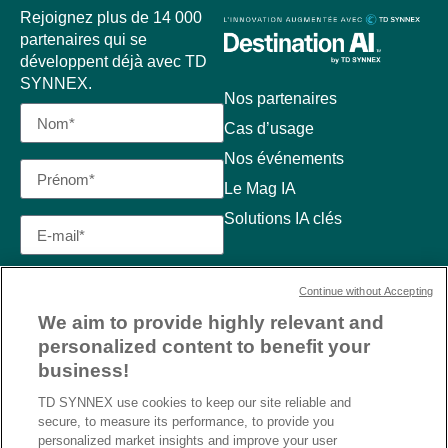
Rejoignez plus de 14 000
partenaires qui se
développent déjà avec TD
SYNNEX.
Nos partenaires
Cas d’usage
Nos événements
Le Mag IA
Solutions IA clés
Continue without Accepting
We aim to provide highly relevant and
personalized content to benefit your
business!
TD SYNNEX use cookies to keep our site reliable and
secure, to measure its performance, to provide you
personalized market insights and improve your user