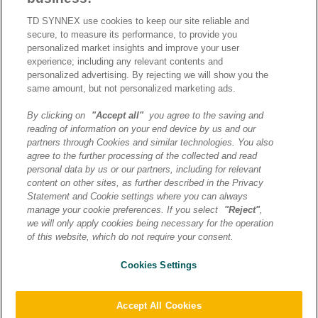
TD SYNNEX use cookies to keep our site reliable and
secure, to measure its performance, to provide you
personalized market insights and improve your user
experience; including any relevant contents and
personalized advertising. By rejecting we will show you the
same amount, but not personalized marketing ads.
By clicking on
"Accept all"
you agree to the saving and
reading of information on your end device by us and our
J’ai lu et j’accepte la
partners through Cookies and similar technologies. You also
politique de confidentialité et
agree to the further processing of the collected and read
les conditions d’utilisation
personal data by us or our partners, including for relevant
de Destination AI.​
content on other sites, as further described in the Privacy
Statement and Cookie settings where you can always
manage your cookie preferences. If you select
"Reject"
,
ENVOYER
we will only apply cookies being necessary for the operation
of this website, which do not require your consent.
Cookies Settings
© 2026 TD SYNNEX | Destination AI | Tous droits reservés |
Mentions légales
|
Politique de confidentialité
|
Préférences
cookies
|
Transfert de données
Accept All Cookies