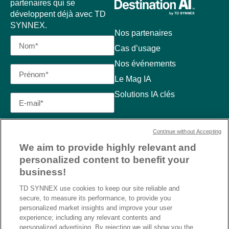
partenaires qui se
développent déjà avec TD
SYNNEX.
Nos partenaires
Cas d’usage
Nos événements
Le Mag IA
Solutions IA clés
Continue without Accepting
We aim to provide highly relevant and
personalized content to benefit your
business!
TD SYNNEX use cookies to keep our site reliable and
secure, to measure its performance, to provide you
personalized market insights and improve your user
experience; including any relevant contents and
personalized advertising. By rejecting we will show you the