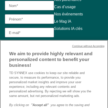
Cas d’usage
Nos événements
Le Mag IA
Solutions IA clés
Continue without Accepting
We aim to provide highly relevant and
personalized content to benefit your
business!
TD SYNNEX use cookies to keep our site reliable and
secure, to measure its performance, to provide you
personalized market insights and improve your user
experience; including any relevant contents and
personalized advertising. By rejecting we will show you the
same amount, but not personalized marketing ads.
By clicking on
"Accept all"
you agree to the saving and