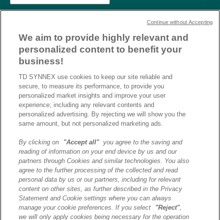
Continue without Accepting
We aim to provide highly relevant and
personalized content to benefit your
business!
TD SYNNEX use cookies to keep our site reliable and
secure, to measure its performance, to provide you
personalized market insights and improve your user
experience; including any relevant contents and
personalized advertising. By rejecting we will show you the
same amount, but not personalized marketing ads.
By clicking on
"Accept all"
you agree to the saving and
reading of information on your end device by us and our
J’ai lu et j’accepte la
partners through Cookies and similar technologies. You also
politique de confidentialité et
agree to the further processing of the collected and read
les conditions d’utilisation
personal data by us or our partners, including for relevant
de Destination AI.​
content on other sites, as further described in the Privacy
Statement and Cookie settings where you can always
manage your cookie preferences. If you select
"Reject"
,
ENVOYER
we will only apply cookies being necessary for the operation