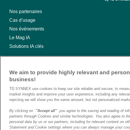
Nos partenaires
Cas d’usage
Nos événements
Le Mag IA
Solutions IA clés
We aim to provide highly relevant and persona
business!
TD SYNNEX use cookies to keep our site reliable and secure, to measur
market insights and improve your user experience; including any releva
rejecting we will show you the same amount, but not personalized mark
By clicking on
"Accept all"
you agree to the saving and reading of inf
partners through Cookies and similar technologies. You also agree to the
personal data by us or our partners, including for relevant content on oth
© 2026 TD SYNNEX | Destination AI | Tous droits reservés |
Menti
Statement and Cookie settings where you can always manage your cook