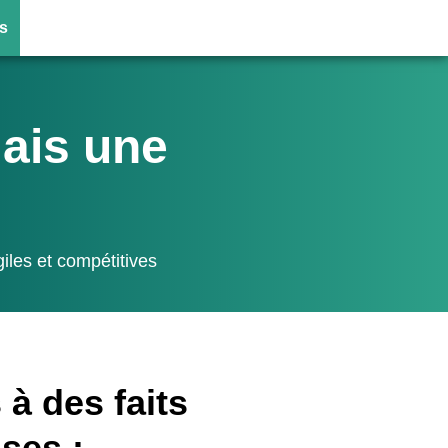
s
mais une
iles et compétitives
 à des faits
ses :