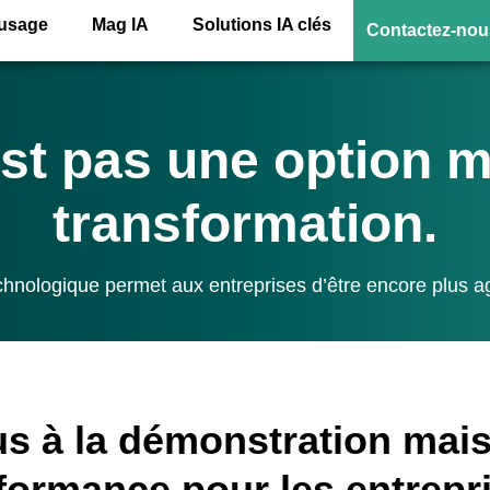
’usage
Mag IA
Solutions IA clés
Contactez-nou
est pas une option 
transformation.
chnologique permet aux entreprises d’être encore plus ag
us à la démonstration mais
rformance pour les entrepri