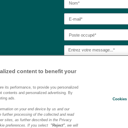
lized content to benefit your
J’ai lu et j’accepte la
politique
Destination AI.​
e its performance, to provide you personalized
nt contents and personalized advertising. By
eting ads.
Cookies 
ENVOYER
ormation on your end device by us and our
 further processing of the collected and read
er sites, as further described in the Privacy
ons légales
|
Politique de confidentialité
|
Préférences cookies
|
Transf
ie preferences. If you select
"Reject"
, we will