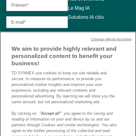
Le Mag IA
Solutions IA clés
Continue without Accepting
We aim to provide highly relevant and
personalized content to benefit your
business!
TD SYNNEX use cookies to keep our site reliable and
secure, to measure its performance, to provide you
personalized market insights and improve your user
experience; including any relevant contents and
personalized advertising. By rejecting we will show you the
same amount, but not personalized marketing ads.
By clicking on
"Accept all"
you agree to the saving and
reading of information on your end device by us and our
J’ai lu et j’accepte la
partners through Cookies and similar technologies. You also
politique de confidentialité et
agree to the further processing of the collected and read
les conditions d’utilisation