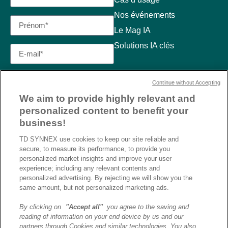
Nos événements
Le Mag IA
Solutions IA clés
Continue without Accepting
We aim to provide highly relevant and
personalized content to benefit your
business!
TD SYNNEX use cookies to keep our site reliable and
secure, to measure its performance, to provide you
personalized market insights and improve your user
experience; including any relevant contents and
personalized advertising. By rejecting we will show you the
same amount, but not personalized marketing ads.
By clicking on
"Accept all"
you agree to the saving and
reading of information on your end device by us and our
J’ai lu et j’accepte la
partners through Cookies and similar technologies. You also