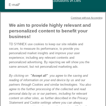
Solutions IA clés
Continue without Accepting
We aim to provide highly relevant and
personalized content to benefit your
business!
TD SYNNEX use cookies to keep our site reliable and
secure, to measure its performance, to provide you
personalized market insights and improve your user
experience; including any relevant contents and
personalized advertising. By rejecting we will show you the
same amount, but not personalized marketing ads.
By clicking on
"Accept all"
you agree to the saving and
reading of information on your end device by us and our
J’ai lu et j’accepte la
partners through Cookies and similar technologies. You also
politique de confidentialité et
agree to the further processing of the collected and read
les conditions d’utilisation
personal data by us or our partners, including for relevant
de Destination AI.​
content on other sites, as further described in the Privacy
Statement and Cookie settings where you can always