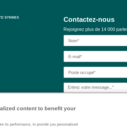
Contactez-nous
Rejoignez plus de 14 000 part
lized content to benefit your
J’ai lu et j’accepte la
politique
Destination AI.​
e its performance, to provide you personalized