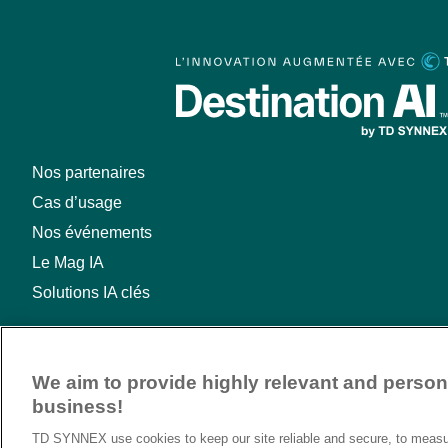
Nos partenaires
Cas d’usage
Nos événements
Le Mag IA
Solutions IA clés
We aim to provide highly relevant and persona
business!
TD SYNNEX use cookies to keep our site reliable and secure, to measur