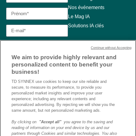
Nos événements
Le Mag IA
Solutions IA clés
Continue without Accepting
We aim to provide highly relevant and
personalized content to benefit your
business!
TD SYNNEX use cookies to keep our site reliable and
secure, to measure its performance, to provide you
personalized market insights and improve your user
experience; including any relevant contents and
personalized advertising. By rejecting we will show you the
same amount, but not personalized marketing ads.
By clicking on
"Accept all"
you agree to the saving and
reading of information on your end device by us and our
J’ai lu et j’accepte la
partners through Cookies and similar technologies. You also