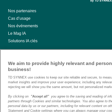
Nos partenaires
Cas d’usage
Nos événements
Le Mag IA
Solutions IA clés
We aim to provide highly relevant and persona
business!
TD SYNNEX use cookies to keep our site reliable and secure, to measur
market insights and improve your user experience; including any releva
rejecting we will show you the same amount, but not personalized mark
By clicking on
"Accept all"
you agree to the saving and reading of inf
partners through Cookies and similar technologies. You also agree to the
personal data by us or our partners, including for relevant content on oth
© 2026 TD SYNNEX | Destination AI | Tous droits reservés |
Menti
Statement and Cookie settings where you can always manage your cook