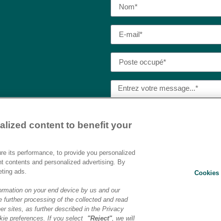
lized content to benefit your
J’ai lu et j’accepte la
politique
Destination AI.​
e its performance, to provide you personalized
nt contents and personalized advertising. By
eting ads.
Cookies 
ENVOYER
ormation on your end device by us and our
 further processing of the collected and read
er sites, as further described in the Privacy
ons légales
|
Politique de confidentialité
|
Préférences cookies
|
Transf
ie preferences. If you select
"Reject"
, we will