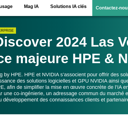
’usage
Mag IA
Solutions IA clés
Contactez-nou
ERPRISE
iscover 2024 Las V
e majeure HPE & N
by HPE. HPE et NVIDIA s’associent pour offrir des solu
ssance des solutions logicielles et GPU NVIDIA ainsi que 
, afin de simplifier la mise en œuvre concrète de l’IA en
par une co-ingénierie, un adressage commun du marché
u développement des connaissances clients et partenair