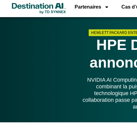
Partenaires
Cas d
HEWLETT PACKARD ENT
HPE D
annonc
NVIDIA AI Computing 
combinant la pui
technologique HPE
collaboration passe 
a