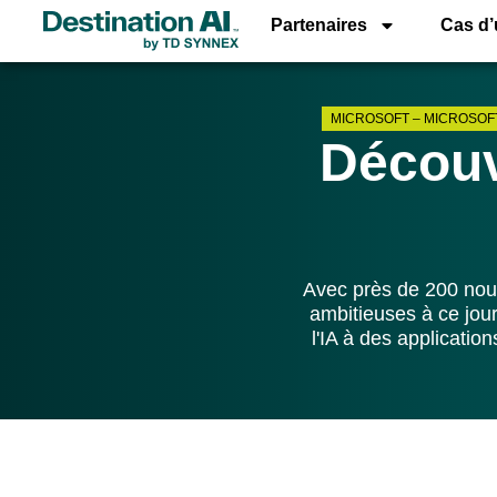
Partenaires
Cas d
MICROSOFT
–
MICROSOF
Découv
Avec près de 200 nouv
ambitieuses à ce jour
l'IA à des applicatio