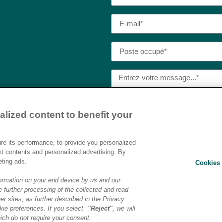
lized content to benefit your
J’ai lu et j’accepte la
politique
Destination AI.​
e its performance, to provide you personalized
nt contents and personalized advertising. By
eting ads.
Cookies 
ENVOYER
ormation on your end device by us and our
 further processing of the collected and read
er sites, as further described in the Privacy
ons légales
|
Politique de confidentialité
|
Préférences cookies
|
Transf
ie preferences. If you select
"Reject"
, we will
ich do not require your consent.