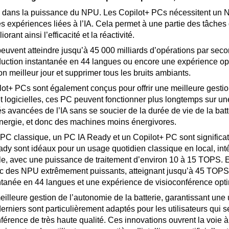
de dans la puissance du NPU. Les Copilot+ PCs nécessitent un 
expériences liées à l’IA. Cela permet à une partie des tâches 
rant ainsi l’efficacité et la réactivité.
uvent atteindre jusqu’à 45 000 milliards d’opérations par seco
uction instantanée en 44 langues ou encore une expérience opt
n meilleur jour et supprimer tous les bruits ambiants.
lot+ PCs sont également conçus pour offrir une meilleure gestion
et logicielles, ces PC peuvent fonctionner plus longtemps sur u
ités avancées de l’IA sans se soucier de la durée de vie de la bat
nergie, et donc des machines moins énergivores.
PC classique, un PC IA Ready et un Copilot+ PC sont significativ
ady sont idéaux pour un usage quotidien classique en local, in
icielle, avec une puissance de traitement d’environ 10 à 15 TOPS
 des NPU extrêmement puissants, atteignant jusqu’à 45 TOPS, 
antanée en 44 langues et une expérience de visioconférence opt
eilleure gestion de l’autonomie de la batterie, garantissant une 
rniers sont particulièrement adaptés pour les utilisateurs qui 
férence de très haute qualité. Ces innovations ouvrent la voie