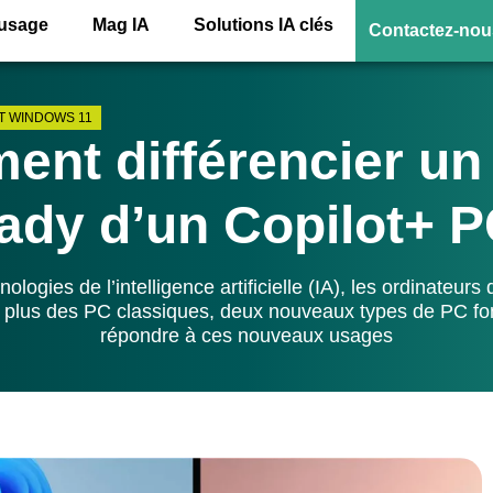
’usage
Mag IA
Solutions IA clés
Contactez-nou
T WINDOWS 11
nt différencier un
ady d’un Copilot+ P
ologies de l’intelligence artificielle (IA), les ordinateur
 plus des PC classiques, deux nouveaux types de PC fon
répondre à ces nouveaux usages