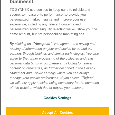
business!
TD SYNNEX use cookies to keep our site reliable and
secure, to measure its performance, to provide you
personalized market insights and improve your user
experience; including any relevant contents and
personalized advertising. By rejecting we will show you the
same amount, but not personalized marketing ads.
By clicking on
"Accept all"
you agree to the saving and
reading of information on your end device by us and our
J’ai lu et j’accepte la
partners through Cookies and similar technologies. You also
politique de confidentialité et
agree to the further processing of the collected and read
les conditions d’utilisation
personal data by us or our partners, including for relevant
de Destination AI.​
content on other sites, as further described in the Privacy
Statement and Cookie settings where you can always
manage your cookie preferences. If you select
"Reject"
,
ENVOYER
we will only apply cookies being necessary for the operation
of this website, which do not require your consent.
Cookies Settings
© 2026 TD SYNNEX | Destination AI | Tous droits reservés |
Mentions légales
|
Politique de confidentialité
|
Préférences
cookies
|
Transfert de données
Accept All Cookies