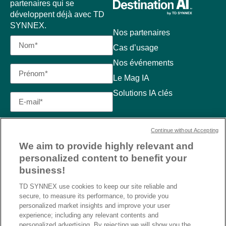
partenaires qui se
développent déjà avec TD
SYNNEX.
Nos partenaires
Cas d’usage
Nos événements
Le Mag IA
Solutions IA clés
Continue without Accepting
We aim to provide highly relevant and
personalized content to benefit your
business!
TD SYNNEX use cookies to keep our site reliable and
secure, to measure its performance, to provide you
personalized market insights and improve your user
experience; including any relevant contents and
personalized advertising. By rejecting we will show you the