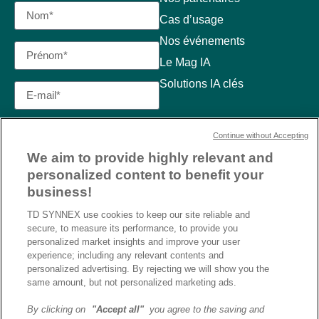
Cas d’usage
Nos événements
Le Mag IA
Solutions IA clés
Continue without Accepting
We aim to provide highly relevant and
personalized content to benefit your
business!
TD SYNNEX use cookies to keep our site reliable and
secure, to measure its performance, to provide you
personalized market insights and improve your user
experience; including any relevant contents and
personalized advertising. By rejecting we will show you the
same amount, but not personalized marketing ads.
By clicking on
"Accept all"
you agree to the saving and