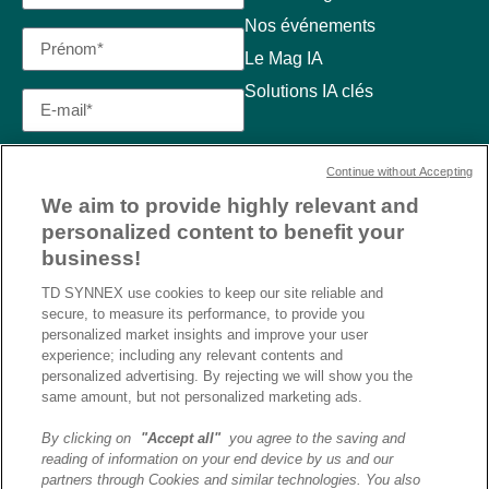
Nos événements
Le Mag IA
Solutions IA clés
Continue without Accepting
We aim to provide highly relevant and
personalized content to benefit your
business!
TD SYNNEX use cookies to keep our site reliable and
secure, to measure its performance, to provide you
personalized market insights and improve your user
experience; including any relevant contents and
personalized advertising. By rejecting we will show you the
same amount, but not personalized marketing ads.
By clicking on
"Accept all"
you agree to the saving and
reading of information on your end device by us and our
J’ai lu et j’accepte la
partners through Cookies and similar technologies. You also