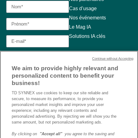
Cas d’usage
Nos événements
Le Mag IA
Solutions IA clés
Continue without Accepting
We aim to provide highly relevant and
personalized content to benefit your
business!
TD SYNNEX use cookies to keep our site reliable and
secure, to measure its performance, to provide you
personalized market insights and improve your user
experience; including any relevant contents and
personalized advertising. By rejecting we will show you the
same amount, but not personalized marketing ads.
By clicking on
"Accept all"
you agree to the saving and